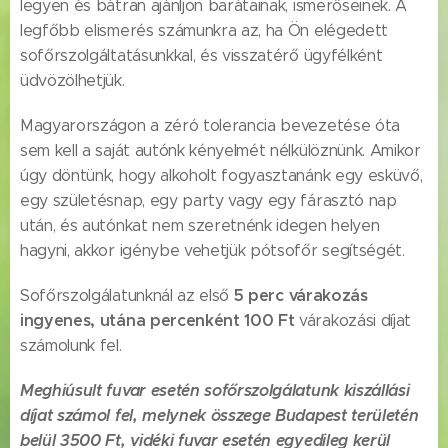
legyen és bátran ajánljon barátainak, ismerőseinek. A
legfőbb elismerés számunkra az, ha Ön elégedett
sofőrszolgáltatásunkkal, és visszatérő ügyfélként
üdvözölhetjük.
Magyarországon a zéró tolerancia bevezetése óta
sem kell a saját autónk kényelmét nélkülöznünk. Amikor
úgy döntünk, hogy alkoholt fogyasztanánk egy esküvő,
egy születésnap, egy party vagy egy fárasztó nap
után, és autónkat nem szeretnénk idegen helyen
hagyni, akkor igénybe vehetjük pótsofőr segítségét.
5
perc várakozás
Sofőrszolgálatunknál az első
ingyenes, utána percenként 100 Ft
várakozási díjat
számolunk fel.
Meghiúsult fuvar esetén sofőrszolgálatunk kiszállási
díjat számol fel, melynek összege Budapest területén
belül 3500 Ft, vidéki fuvar esetén egyedileg kerül